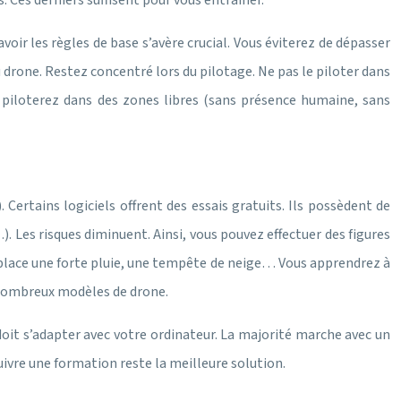
s. Ces derniers suffisent pour vous entraîner.
oir les règles de base s’avère crucial. Vous éviterez de dépasser
u drone. Restez concentré lors du pilotage. Ne pas le piloter dans
 piloterez dans des zones libres (sans présence humaine, sans
rtains logiciels offrent des essais gratuits. Ils possèdent de
 Les risques diminuent. Ainsi, vous pouvez effectuer des figures
n place une forte pluie, une tempête de neige… Vous apprendrez à
e nombreux modèles de drone.
 doit s’adapter avec votre ordinateur. La majorité marche avec un
uivre une formation reste la meilleure solution.