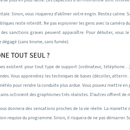
ra de plus en plus facile. Les capacités d’un mini drone sont limitée
le. Sinon, vous risquerez d’abîmer votre engin. Restez calme. Sav
bliques reste interdit. Ne pas espionner les gens avec la caméra d
es sanctions graves peuvent apparaître. Pour débuter, vous le
être dégagé (sans brume, sans fumée).
NE TOUT SEUL ?
 existent pour tout type de support (ordinateur, téléphone…). Ce
es. Vous apprendrez les techniques de bases (décoller, atterrir…).
a météo pour rendre la conduite plus ardue. Vous pouvez mettre e
rtains octroient des graphismes très réalistes. D’autres offrent d
 vous donnera des sensations proches de la vie réelle. La manette
ation requise du programme. Sinon, il risquera de ne pas démarrer. S