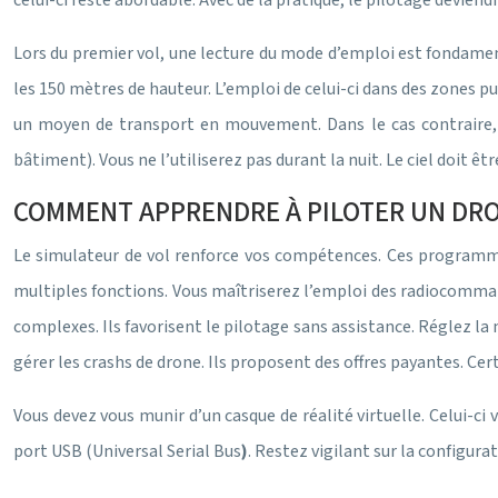
celui-ci reste abordable. Avec de la pratique, le pilotage deviend
Lors du premier vol, une lecture du mode d’emploi est fondamenta
les 150 mètres de hauteur. L’emploi de celui-ci dans des zones pu
un moyen de transport en mouvement. Dans le cas contraire, d
bâtiment). Vous ne l’utiliserez pas durant la nuit. Le ciel doit 
COMMENT APPRENDRE À PILOTER UN DRO
Le simulateur de vol renforce vos compétences. Ces programmes
multiples fonctions. Vous maîtriserez l’emploi des radiocommand
complexes. Ils favorisent le pilotage sans assistance. Réglez l
gérer les crashs de drone. Ils proposent des offres payantes. Ce
Vous devez vous munir d’un casque de réalité virtuelle. Celui-ci
port USB (Universal Serial Bus
)
. Restez vigilant sur la configur