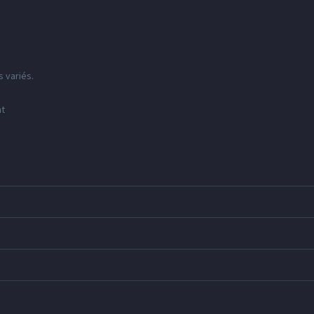
 variés.
nt